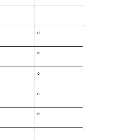
○
○
○
○
○