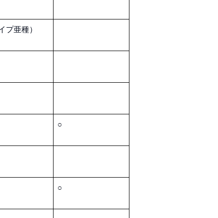
イプ亜種）
○
○