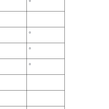
○
○
○
○