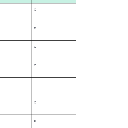
○
○
○
○
○
○